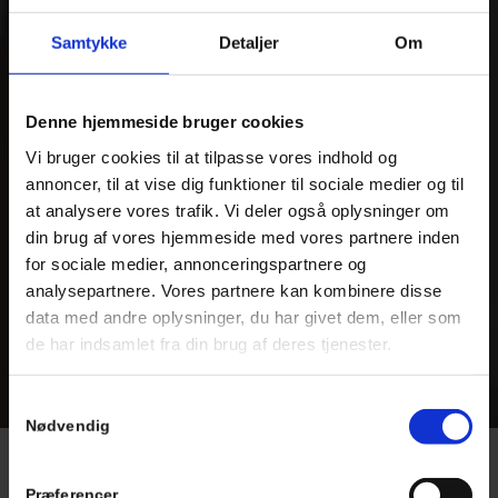
Samtykke
Detaljer
Om
Denne hjemmeside bruger cookies
Vi bruger cookies til at tilpasse vores indhold og
annoncer, til at vise dig funktioner til sociale medier og til
at analysere vores trafik. Vi deler også oplysninger om
din brug af vores hjemmeside med vores partnere inden
for sociale medier, annonceringspartnere og
analysepartnere. Vores partnere kan kombinere disse
data med andre oplysninger, du har givet dem, eller som
de har indsamlet fra din brug af deres tjenester.
Samtykkevalg
Nødvendig
Vægbeklædning
Præferencer