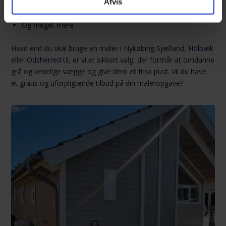
Afvis
Maling af facade
Og meget mere
Hvad end du skal bruge en maler i Nykøbing Sjælland,
Holbæk
eller
Odsherred
til, er vi et sikkert valg, der formår at omdanne
grå og kedelige vægge og give dem et frisk pust. Vil du have
et gratis og uforpligtende tilbud på din maleropgave?