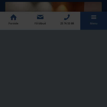
Forside
Få tilbud
25 76 55 88
Menu